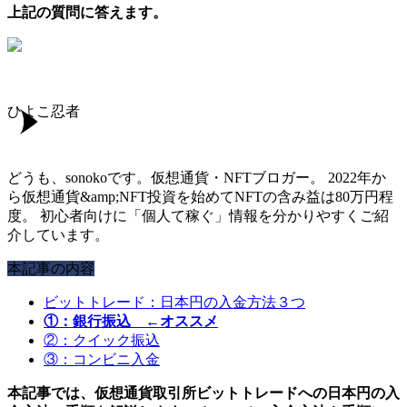
上記の質問に答えます。
ひよこ忍者
どうも、sonokoです。仮想通貨・NFTブロガー。 2022年か
ら仮想通貨&amp;NFT投資を始めてNFTの含み益は80万円程
度。 初心者向けに「個人て稼ぐ」情報を分かりやすくご紹
介しています。
本記事の内容
ビットトレード：日本円の入金方法３つ
①：
銀行振込
←オススメ
②：クイック振込
③：コンビニ入金
本記事では、仮想通貨取引所ビットトレードへの日本円の入