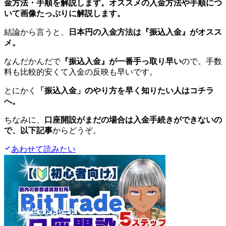
金方法・手順を解説します。オススメの入金方法や手順につ
いて画像たっぷりに解説します。
結論から言うと、
日本円の入金方法は『振込入金』がオスス
メ。
なんだかんだで
『振込入金』が一番手っ取り早い
ので。手数
料も比較的安くて入金の反映も早いです。
とにかく
「振込入金」のやり方を早く知りたい人はコチラ
へ。
ちなみに、
口座開設がまだの場合は入金手続きができないの
で、以下記事
からどうぞ。
あわせて読みたい