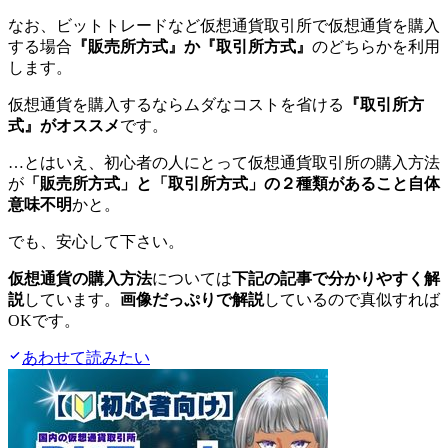
なお、ビットトレードなど仮想通貨取引所で仮想通貨を購入
する場合
『販売所方式』か『取引所方式』
のどちらかを利用
します。
仮想通貨を購入するならムダなコストを省ける
『取引所方
式』がオススメ
です。
…とはいえ、初心者の人にとって仮想通貨取引所の購入方法
が
「販売所方式」と「取引所方式」の２種類があること自体
意味不明
かと。
でも、安心して下さい。
仮想通貨の購入方法
については
下記の記事で分かりやすく解
説
しています。
画像だっぷりで解説
しているので真似すれば
OKです。
あわせて読みたい