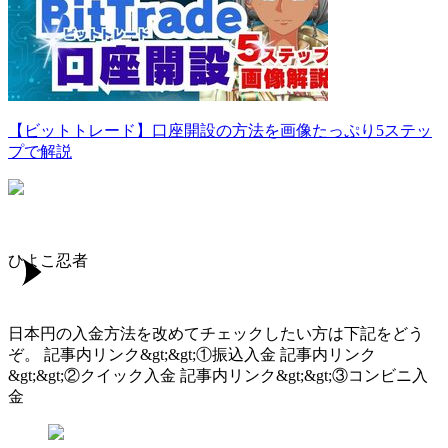
【ビットトレード】口座開設の方法を画像たっぷり5ステッ
プで解説
ひよこ忍者
日本円の入金方法を改めてチェックしたい方は下記をどう
ぞ。 記事内リンク&gt;&gt;①振込入金 記事内リンク
&gt;&gt;②クイック入金 記事内リンク&gt;&gt;③コンビニ入
金